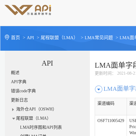
首页
>
API
>
尾程联盟（LMA）
>
LMA常见问题
>
LMA
API
LMA面单字
概述
更新时间
： 2021-08-2
API字典
LMA面单
错误code字典
更新日志
渠道编码
渠
海外仓API（OSWH）
尾程联盟（LMA）
OSF711005429
US
Pri
LMA时序图和API列表
Wi