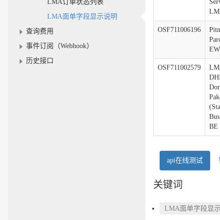
LMA订单状态列表
Ser
LM
LMA面单字段显示说明
OSF711006196
Pit
查询费用
Par
事件订阅（Webhook）
EW
历史接口
OSF711002579
LM
DH
Do
Pa
(St
Bus
BE
api在线测试
关键词
LMA面单字段显