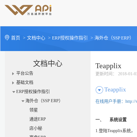
首页
>
文档中心
>
ERP授权操作指引
>
海外仓（SSP ERP）
文档中心
Teapplix
平台公告
更新时间
： 2018-01-0
基础文档
Teapplix
ERP授权操作指引
海外仓（SSP ERP）
在线用户手册：
http:/
领星
通途ERP
一、
系统设置
店小秘
1.
登陆
Teapplix
系统，