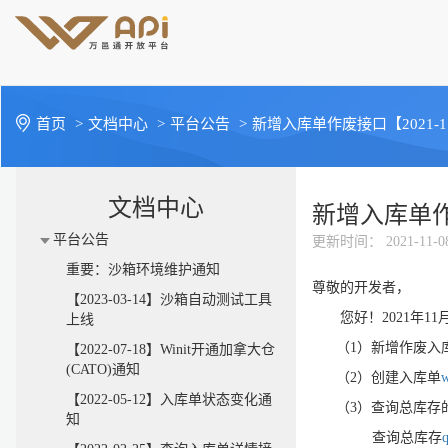
首页
>
文档中心
>
平台公告
>
新增入库单作废接口【2021-11
文档中心
新增入库单作废
平台公告
更新时间
： 2021-11-0
重要：沙箱环境维护通知
尊敬的开发者，
【2023-03-14】沙箱自动测试工具
您好！2021年11月
上线
（1）新增作废入
【2022-07-18】Winit开通加拿大仓
(CATO)通知
（2）创建入库单
w
【2022-05-12】入库单状态变化通
（3）查询总库存的
知
查询总库存