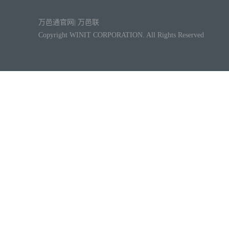
万邑通官网
|
万邑联
Copyright WINIT CORPORATION. All Rights Reserved