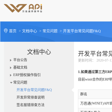
首页
>
文档中心
>
常见问题
>
开发平台常见问题F&Q
文档中心
开发平台常见
平台公告
更新时间
： 2020-07-1
基础文档
1.如果通过第三方E
ERP授权操作指引
目前winit合作的ER
常见问题
开发平台常见问题F&Q
群名
开发异常排查说明
万邑通(WINIT)AP
签名报错排查方法