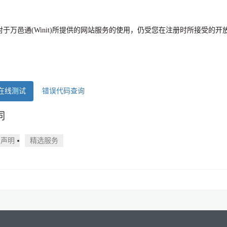
对于万邑通(Winit)所提供的网站服务的使用，仍受您在注册时所接受的
i在线测试
错误代码查询
词
责声明
精选服务