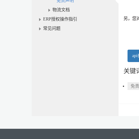
免责声明
物流文档
另，您
ERP授权操作指引
常见问题
ap
关键
免