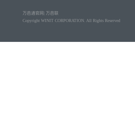
万邑通官网
|
万邑联
Copyright WINIT CORPORATION. All Rights Reserved