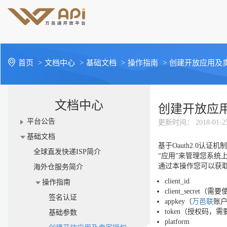
首页
>
文档中心
>
基础文档
>
操作指南
>
创建开放应用及
文档中心
创建开放应
平台公告
更新时间
： 2018-01-2
基础文档
基于Oauth2.0认证机
全球直发快递ISP简介
“应用”来管理您系统
通过本操作您可以获
海外仓服务简介
client_id
操作指南
client_secret（
签名认证
appkey（
万邑联
账户
token（授权码，需
基础参数
platform