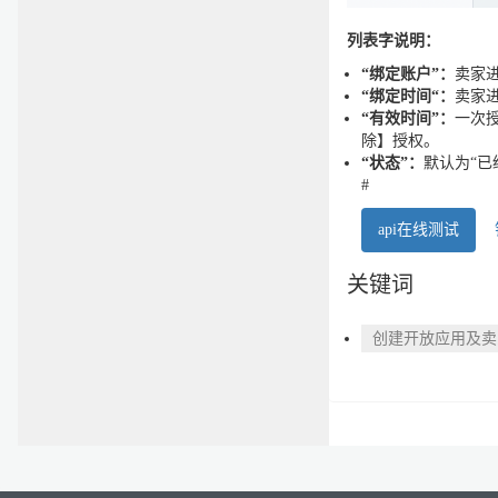
列表字说明：
“绑定账户”：
卖家
“绑定时间“：
卖家
“有效时间”：
一次授
除】授权。
“状态”：
默认为“已
#
api在线测试
关键词
创建开放应用及卖