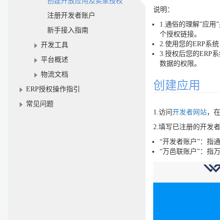
创建开放应用及卖家授权
说明：
注册开发者账户
1.通俗的理解”应用”
新手接入指南
个授权链接。
2.使用您的ERP
开发工具
3.授权后您的ERP系
平台概述
数据的权限。
物流文档
创建应用
ERP授权操作指引
常见问题
1.访问
开发者网站
，在
2.填写已注册的开发
“开发者账户”：指
“万邑联账户”：指万