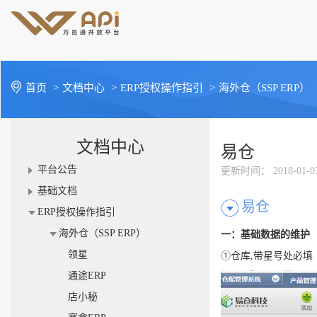
首页
>
文档中心
>
ERP授权操作指引
>
海外仓（SSP ERP）
文档中心
易仓
平台公告
更新时间
： 2018-01-0
基础文档
易仓
ERP授权操作指引
海外仓（SSP ERP）
一：基础数据的维护
领星
①仓库
,
带星号处必填
通途ERP
店小秘