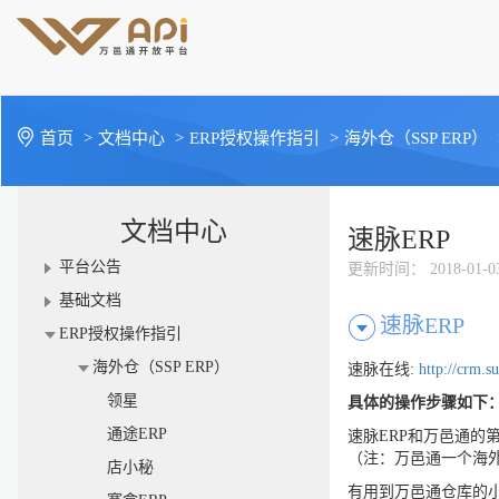
首页
>
文档中心
>
ERP授权操作指引
>
海外仓（SSP ERP）
文档中心
速脉ERP
平台公告
更新时间
： 2018-01-0
基础文档
速脉ERP
ERP授权操作指引
海外仓（SSP ERP）
速脉在线
:
http://crm.
领星
具体的操作步骤如下
通途ERP
速脉
ERP
和万邑通的
（注：万邑通一个海
店小秘
有用到万邑通仓库的