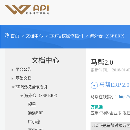
首页
>
文档中心
>
ERP授权操作指引
>
海外仓（SSP ERP）
文档中心
马帮2.0
平台公告
更新时间
： 2018-01-0
基础文档
马帮ERP 2.0
ERP授权操作指引
海外仓（SSP ERP）
马帮在线指引：
http:
领星
万邑通
:
-
通途ERP
应用
马帮
企业版
发
店小秘
.
以下是马帮对接万