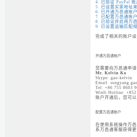
4.
已验证 PayPal
账
5.
已设置买家地址
6.
已开通万邑通账
7.
已配置万邑通账
8.
已验证并启用万
9.
已设置运输匹配
完成了相关的账户设
开通万邑通账户
您需要向万邑通申
Mr. Kelvin Ko
Skype: gao-kelvin
Email: songyang.ga
Tel: +86 755 8603 
WinIt Hotline: +85
账户开通后，您可以
配置万邑通账户
在使用系统操作万邑
系万邑通客服获得更