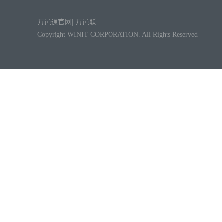
万邑通官网
|
万邑联
Copyright WINIT CORPORATION. All Rights Reserved