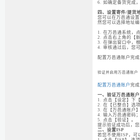
6.
如确定备货完成
四、设置寄件/提货
您可以在万邑通设置
然您可以选择地址编
1.
在万邑通系统，点
2.
点击右上角的【
3.
在弹出窗口中，
4.
审核通过后，您
配置万邑通账户完成
验证并启用万邑通账户
配置万邑通账户
完成
一、验证万邑通账户
1.
点击【设定】下
2.
在【已整合】选
3.
在【万邑通账户
4.
输入万邑通密码
5.
点击【验证】。
提示验证成功后，
二、设置ISP
若您不使用ISP，
1.
点击【ISP】 选