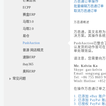
芒果店长
万邑通订单操作
批量编辑万邑通订单
ECPP
取消万邑通订单
赛盒ERP
马帮3.0
万邑通概述
马帮2.0
万邑通，英文名称为
决方案。其操作系统
易仓
PushAuction
PushAuction
已整合
认发货的动作皆可在
普源 网店精灵
单处理效益。
速脉ERP
请注意，您需要向万
ibay365
Mr. Kelvin Ko
Skype: gao-kelvin
奥科ERP
Email: songyang.ga
Tel: +86 755 8603 
常见问题
WinIt Hotline: +85
在操作万邑通订单之
1.
已添加 eBay
账户
2.
已添加 PayPal
账
3.
已授权 PayPal
账