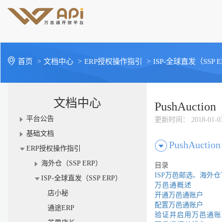
首页
>
文档中心
>
ERP授权操作指引
>
ISP-全球直发（SSP 
文档中心
PushAuction
平台公告
更新时间
： 2018-01-0
基础文档
PushAuction
ERP授权操作指引
海外仓（SSP ERP）
目录
ISP
万邑邮选、海外仓
ISP-全球直发（SSP ERP）
万邑通概述
店小秘
开通万邑通账户
配置万邑通账户
通途ERP
验证并启用万邑通账