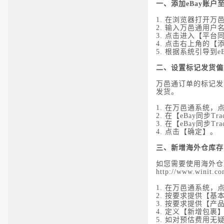
一、添加eBay账户
1.
在浏览器打开万邑通网站登录
2.
输入万邑通用户
3.
点击进入【平台同
4.
点击右上角的【添
5.
根据系统引导到e
二、设置标记发货偏
万邑通订单的标记发
发货。
1.
在万邑通系统，点
2.
在【eBay同步Tra
3.
在【eBay同步Tra
4.
点击【确定】。
三、新增海外仓库存
如您需要使用海外仓
http://www.winit.co
1.
在万邑通系统，点
2.
按要求提供【基
3.
按要求提供【产
4.
定义【新增包裹
5.
如对预估费用无