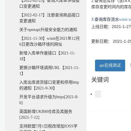
【2022-02-25】查询入库单详情接
2.查询总库存（含DO
口变更通知
库存变更时间内的库
【2022-02-17】注册查询商品接口
3.查询库存流水
winit.
变更通知
上线日期：2021-1-27
关于openapi升级安全能力的通知
【2021-11-30】winit在2021年12月
更新日期： 2021-1-2
6日更改沙箱环境的网址
新增入库单作废接口【2021-11-
18】
api在线测试
更换沙箱环境调用URL【2021-11-
1】
关键词
入库出库退货接口变更和停用http
的通知【2021-9-30】
开发平台请求升级为https[2021-8-
6]
英国新增UKBM仓库及其服务
[2021-7-12]
支持欧盟7月1日税改增加IOSS字