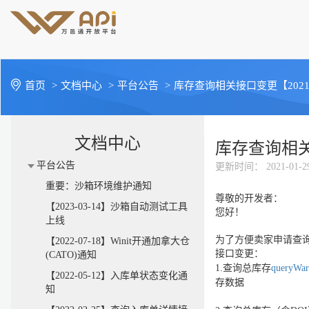
首页
>
文档中心
>
平台公告
>
库存查询相关接口变更【2021-
文档中心
库存查询相关接
平台公告
更新时间
： 2021-01-2
重要：沙箱环境维护通知
尊敬的开发者：
【2023-03-14】沙箱自动测试工具
您好！
上线
为了方便卖家申请查询
【2022-07-18】Winit开通加拿大仓
接口变更：
(CATO)通知
1.查询总库存
queryWar
【2022-05-12】入库单状态变化通
存数据
知