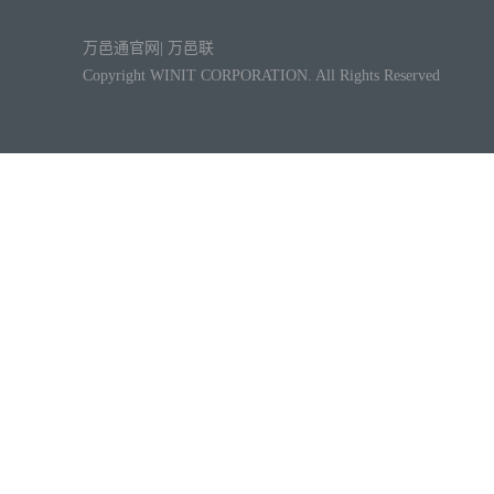
万邑通官网
|
万邑联
Copyright WINIT CORPORATION. All Rights Reserved