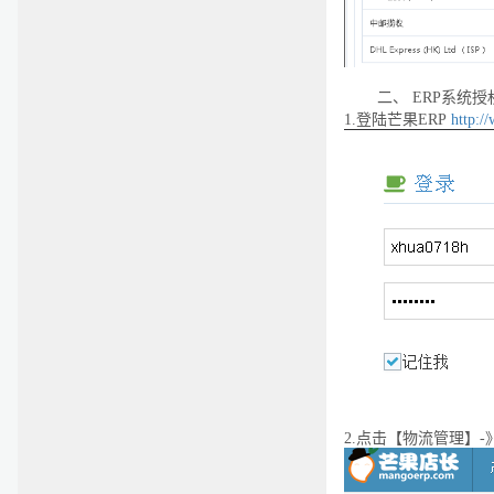
二、
ERP
系统授
1.
登陆芒果ERP
http:/
2.
点击【物流管理】-