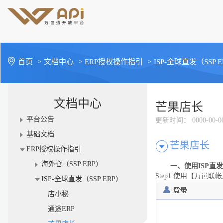
首页
>
文档中心
>
ERP授权操作指引
>
ISP-全球直发（SSP 
文档中心
芒果店长
平台公告
更新时间
： 0000-00-0
基础文档
芒果店长
ERP授权操作指引
海外仓（SSP ERP）
一、
使用
ISP
直发
Step1:
使用【万邑联帐
ISP-全球直发（SSP ERP）
店小秘
通途ERP