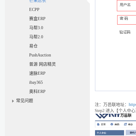
芒果店长
ECPP
赛盒ERP
马帮3.0
马帮2.0
易仓
PushAuction
普源 网店精灵
速脉ERP
ibay365
奥科ERP
常见问题
注：万邑联地址：
htt
Step2:
进入【个人中心