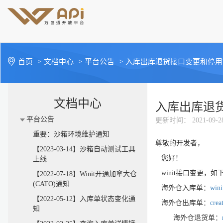
首页
>
文档中心
>
平台公告
>
入库出库退货接口变更和停用htt
文档中心
入库出库退货接
平台公告
更新时间
： 2021-09-2
重要：沙箱环境维护通知
尊敬的开发者，
【2023-03-14】沙箱自动测试工具
您好！
上线
winit接口变更，如
【2022-07-18】Winit开通加拿大仓
(CATO)通知
海外仓入库单：
wini
【2022-05-12】入库单状态变化通
海外仓出库单：
crea
知
海外仓退货单：