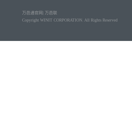
万邑通官网
|
万邑联
Copyright WINIT CORPORATION. All Rights Reserved