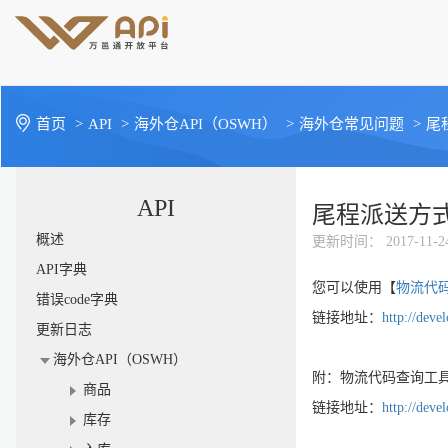
首页
>
API
>
海外仓API（OSWH）
>
海外仓常见问题
>
尾
API
尾程派送方
概述
更新时间
： 2017-11-2
API字典
您可以使用【
物流代
错误code字典
链接地址：
http://deve
更新日志
海外仓API（OSWH）
附：物流代码查询工
商品
链接地址：
http://deve
库存