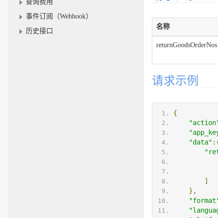
查询费用
事件订阅（Webhook）
名称
历史接口
returnGoodsOrderNos
请求示例
{
"action
"app_ke
"data"
:
"re
]
},
"format
"langua