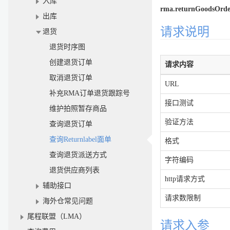
入库
rma.returnGoodsOrde
出库
请求说明
退货
退货时序图
创建退货订单
请求内容
取消退货订单
URL
补充RMA订单退货跟踪号
接口测试
维护拍照暂存商品
验证方法
查询退货订单
查询Returnlabel面单
格式
查询退货派送方式
字符编码
退货供应商列表
http请求方式
辅助接口
请求数限制
海外仓常见问题
尾程联盟（LMA）
请求入参