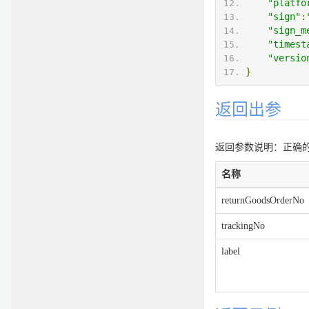
"platfo
"sign"
:
"sign_m
"timest
"versio
}
返回出参
返回参数说明：正确的返
名称
returnGoodsOrderNo
trackingNo
label