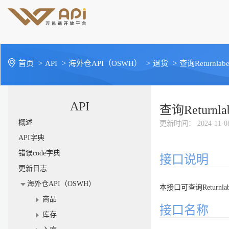
首页
>
API
>
海外仓API（OSWH）
>
退货
>
查询Returnlab
API
查询Returnl
概述
更新时间
： 2024-11-0
API字典
错误code字典
接口说明
更新日志
海外仓API（OSWH）
本接口可查询Returnl
商品
接口名称
库存