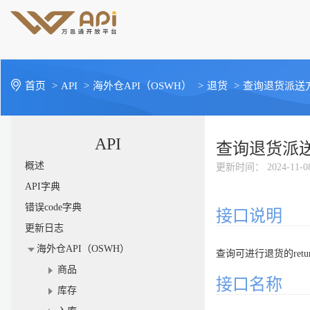
首页
>
API
>
海外仓API（OSWH）
>
退货
>
查询退货派送
API
查询退货派
概述
更新时间
： 2024-11-0
API字典
错误code字典
接口说明
更新日志
海外仓API（OSWH）
查询可进行退货的retur
商品
接口名称
库存