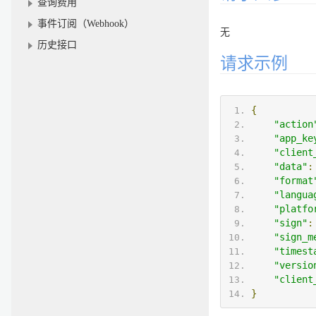
查询费用
事件订阅（Webhook）
无
历史接口
请求示例
{
"action
"app_ke
"client
"data"
:
"format
"langua
"platfo
"sign"
:
"sign_m
"timest
"versio
"client
}