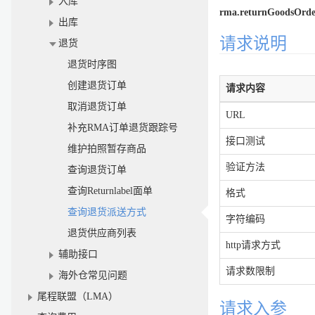
入库
rma.returnGoodsOrde
出库
请求说明
退货
退货时序图
创建退货订单
请求内容
取消退货订单
URL
补充RMA订单退货跟踪号
接口测试
维护拍照暂存商品
验证方法
查询退货订单
查询Returnlabel面单
格式
查询退货派送方式
字符编码
退货供应商列表
http请求方式
辅助接口
请求数限制
海外仓常见问题
尾程联盟（LMA）
请求入参