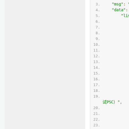
"msg"
:
"data"
:
"li
试PSC）"
,