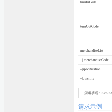
turnInCode
turnOutCode
merchandiseList
–| merchandiseCode
–|specification
–|quantity
停用字段：turnIn
请求示例