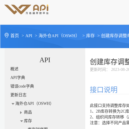
首页
>
API
>
海外仓API（OSWH）
>
库存
>
创建库存调整
API
创建库存调
概述
更新时间
： 2023-08-2
API字典
错误code字典
接口说明
更新日志
海外仓API（OSWH）
此接口支持调整库存
1、2B库存转换为2C库
商品
2、组织间库存转移（产品
库存
注意：选择不同产品需