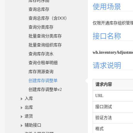
库存时序图
使用场景
查询总库存
查询总库存（含DOI）
仅限开通库存组织管
查询分类库存
接口名称
批量查询分类库存
批量查询组织库存
wh.inventoryAdjustme
查询库存流水
查询仓租单明细
请求说明
库存溯源查询
创建库存调整单
请求内容
创建库存调整单v2
URL
入库
接口测试
出库
退货
验证方法
辅助接口
格式