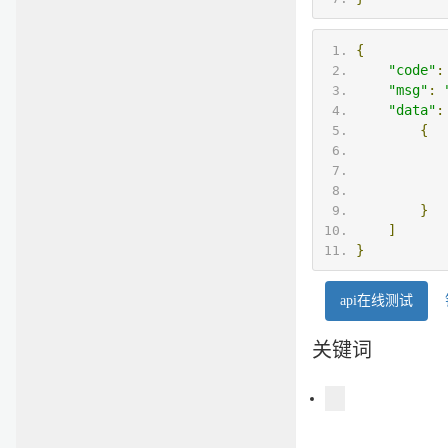
{
"code"
:
"msg"
:
"data"
:
{
}
]
}
api在线测试
关键词