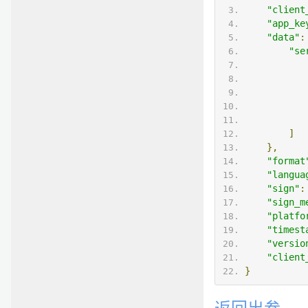
"client
"app_ke
"data"
:
"se
]
},
"format
"langua
"sign"
:
"sign_m
"platfo
"timest
"versio
"client
}