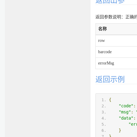
返回出参
返回参数说明：正确的返
名称
row
barcode
errorMsg
返回示例
{
"code"
:
"msg"
:
"data"
:
"er
}
}