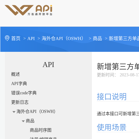
首页
>
API
>
海外仓API（OSWH）
>
商品
>
新增第三方单
API
新增第三方
概述
更新时间
： 2023-08-1
API字典
错误code字典
接口说明
更新日志
海外仓API（OSWH）
通过本接口可新增第
商品
使用场景
商品时序图