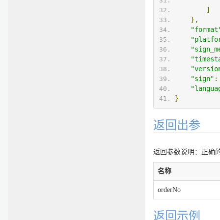
]
},
"format
"platfo
"sign_m
"timest
"versio
"sign"
:
"langua
}
返回出参
返回参数说明：正确的返
名称
orderNo
返回示例