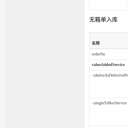
无箱单入库
名称
orderNo
valueAddedService
–|shelveAsDefectivePr
–|singleToBoxService