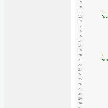
},
"pl
],
"or