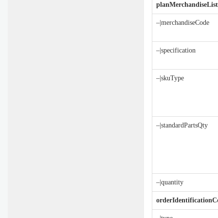
planMerchandiseList
–|merchandiseCode
–|specification
–|skuType
–|standardPartsQty
–|quantity
orderIdentificationC