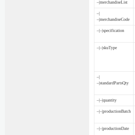
–|merchandiseList
–|
–|merchandiseCode
–|–|specification
–|–|skuType
–|
–|standardPartsQty
–|–|quantity
–|–|productionBatch
–|–|productionDate