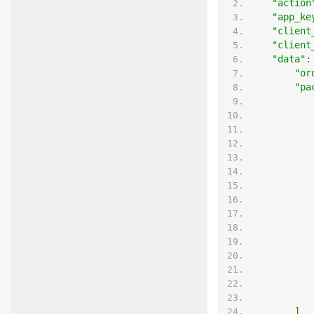
"action
"app_ke
"client
"client
"data"
:
"or
"pa
]