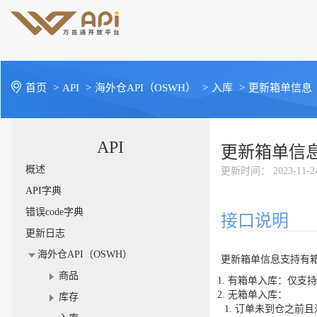
首页
>
API
>
海外仓API（OSWH）
>
入库
>
更新箱单信息
API
更新箱单信
概述
更新时间
： 2023-11-2
API字典
错误code字典
接口说明
更新日志
海外仓API（OSWH）
更新箱单信息支持有
商品
有箱单入库：仅支持
无箱单入库：
库存
订单未到仓之前且没