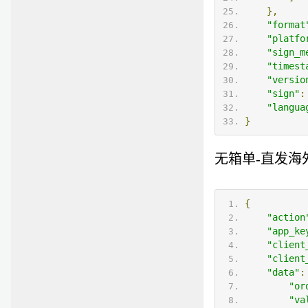
},
"format
"platfo
"sign_m
"timest
"versio
"sign"
:
"langua
}
无箱单-直发海
{
"action
"app_ke
"client
"client
"data"
:
"or
"va