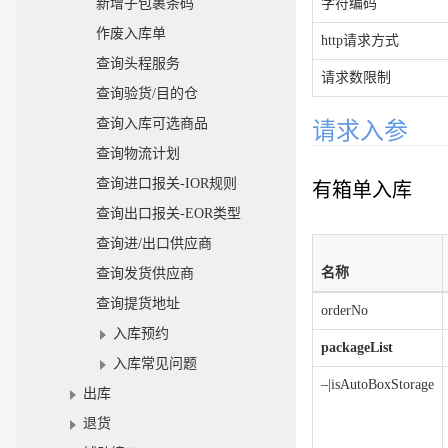
新增子包裹条码
字符编码
作废入库单
http请求方式
查询头程服务
请求数限制
查询验货/目的仓
查询入库可选商品
请求入参
查询物流计划
查询进口报关-IOR规则
有箱单入库
查询出口报关-EOR类型
查询进/出口供应商
名称
查询发货供应商
查询提货地址
orderNo
入库预约
packageList
入库常见问题
–|isAutoBoxStorage
出库
退货