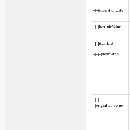
–|–|expirationDate
–|–|barcodeValue
–|–|itemList
–|–|–|itemSerno
–|–|
–|originItemSerno