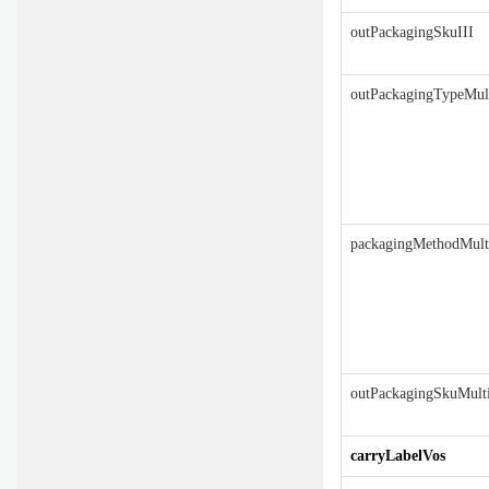
outPackagingSkuIII
outPackagingTypeMult
packagingMethodMulti
outPackagingSkuMulti
carryLabelVos