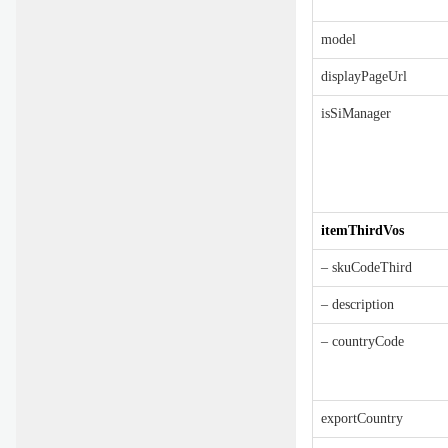
model
displayPageUrl
isSiManager
itemThirdVos
– skuCodeThird
– description
– countryCode
exportCountry