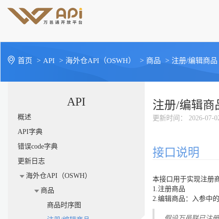
首页
>
API
>
海外仓API（OSWH）
>
商品
>
注册/编辑商品
API
注册/编辑商
概述
更新时间
： 2026-07-0
API字典
错误code字典
接口说明
更新日志
海外仓API（OSWH）
本接口用于实现注册
1.注册商品
商品
2.编辑商品：入参中的商
商品时序图
假设万邑联已注册