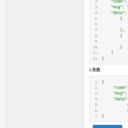
"code"
:
"msg"
:
"data"
:
{
},
{
}
]
}
2.失败
{
"code"
"msg"
:
"data"
}