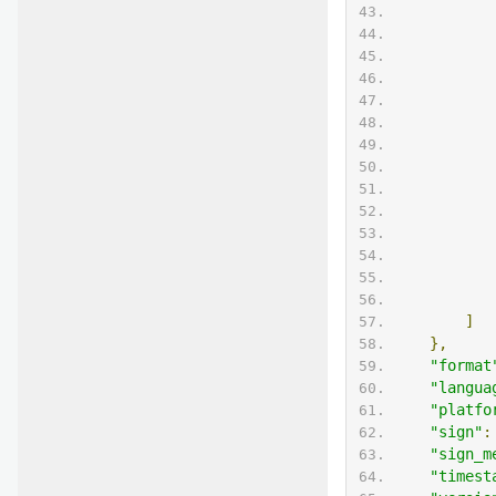
]
},
"format
"langua
"platfo
"sign"
:
"sign_m
"timest