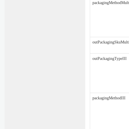
packagingMethodMult
outPackagingSkuMulti
outPackagingTypeIII
packagingMethodIII