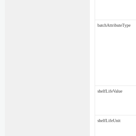
batchAttributeType
shelfLifeValue
shelfLifeUnit