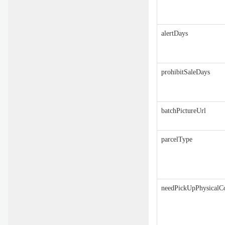
alertDays
prohibitSaleDays
batchPictureUrl
parcelType
needPickUpPhysicalC