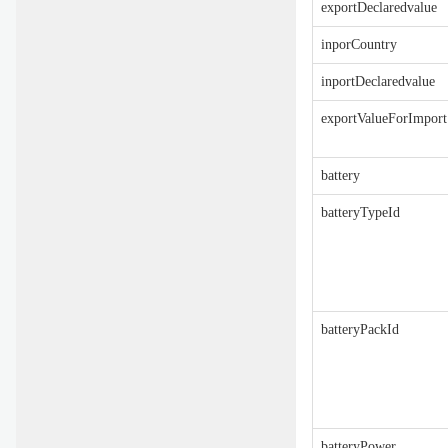
exportDeclaredvalue
inporCountry
inportDeclaredvalue
exportValueForImport
battery
batteryTypeId
batteryPackId
batteryPower