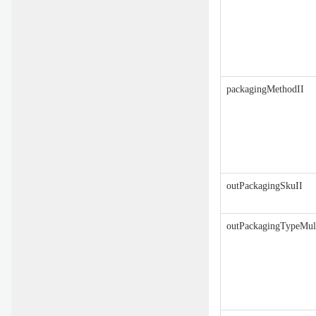
packagingMethodII
outPackagingSkuII
outPackagingTypeMult