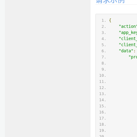
请求示例
{
"action
"app_ke
"client
"client
"data"
:
"pr