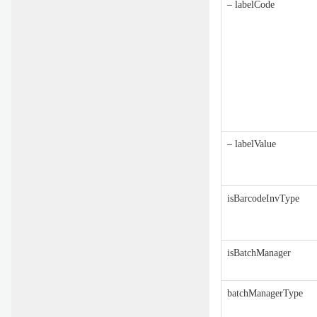
– labelCode
– labelValue
isBarcodeInvType
isBatchManager
batchManagerType