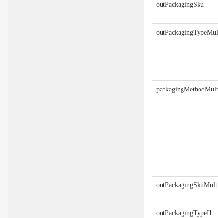
outPackagingSku
outPackagingTypeMul
packagingMethodMult
outPackagingSkuMult
outPackagingTypeII