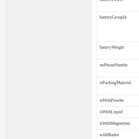
batteryGroupId
batteryWeight
unPhoneNumbe
isPackingMaterial
isWithPowder
isWithLiquid
isWithMagnetism
withBlades