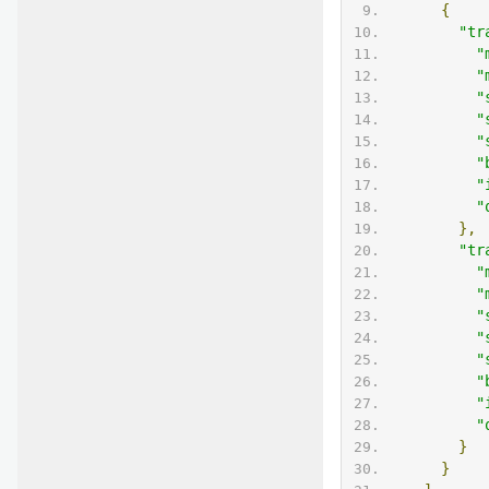
{
"tr
"
"
"
"
"
"
"
"
},
"tr
"
"
"
"
"
"
"
"
}
}