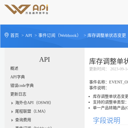
首页
>
API
>
事件订阅（Webhook）
>
库存调整单状态变更
API
库存调整单
概述
更新时间
： 2023-09-1
API字典
事件名称：EVENT_OMS
错误code字典
事件说明：
更新日志
库存调整单状态变更
支持的调整单类型：箱
海外仓API（OSWH）
单一产品转箱产品(
尾程联盟（LMA）
字段说明
查询费用