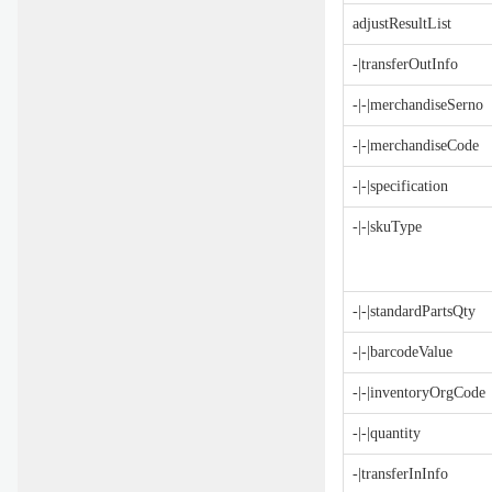
adjustResultList
-|transferOutInfo
-|-|merchandiseSerno
-|-|merchandiseCode
-|-|specification
-|-|skuType
-|-|standardPartsQty
-|-|barcodeValue
-|-|inventoryOrgCode
-|-|quantity
-|transferInInfo