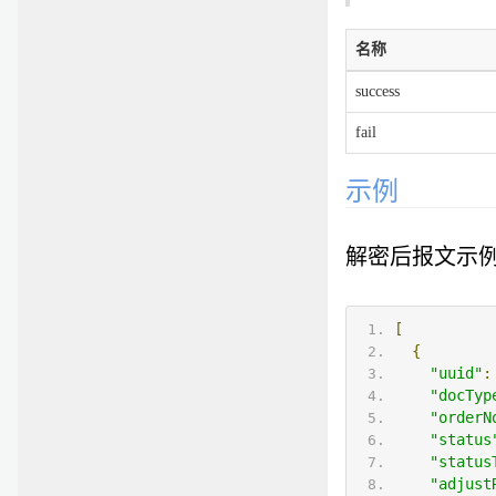
名称
success
fail
示例
解密后报文示
[
{
"uuid"
:
"docTyp
"orderN
"status
"status
"adjust