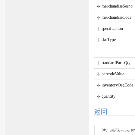
-|-|merchandiseSerno
-|-|merchandiseCode
-|-|specification
-|-|skuType
-|-|standardPartsQty
-|-|barcodeValue
-|-|inventoryOrgCode
-|-|quantity
返回
注：返回succe