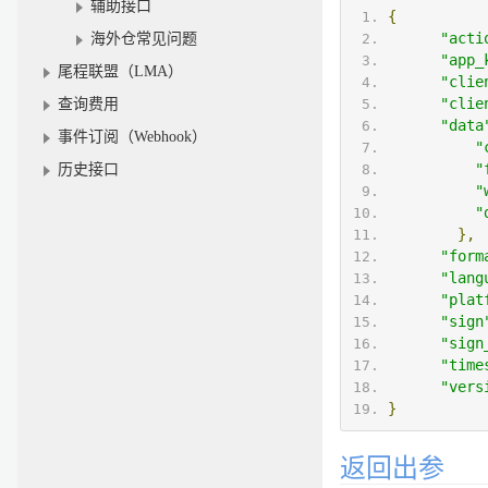
辅助接口
{
"acti
海外仓常见问题
"app_
尾程联盟（LMA）
"clie
"clie
查询费用
"data
事件订阅（Webhook）
"
"
历史接口
"
"
},
"form
"lang
"plat
"sign
"sign
"time
"vers
}
返回出参