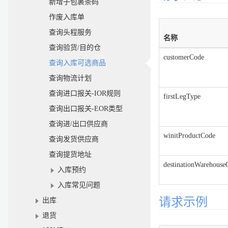
新增子包裹条码
作废入库单
查询头程服务
名称
查询验货/目的仓
customerCode
查询入库可选商品
查询物流计划
查询进口报关-IOR规则
firstLegType
查询出口报关-EOR类型
查询进/出口供应商
winitProductCode
查询发货供应商
查询提货地址
destinationWarehouse
入库预约
入库常见问题
请求示例
出库
退货