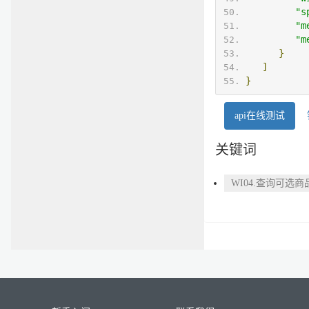
"s
"m
"m
}
]
}
api在线测试
关键词
WI04.查询可选商