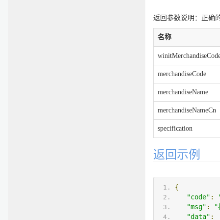
返回参数说明：正确的返
名称
winitMerchandiseCod
merchandiseCode
merchandiseName
merchandiseNameCn
specification
返回示例
{
"code"
:
"msg"
:
"
"data"
: