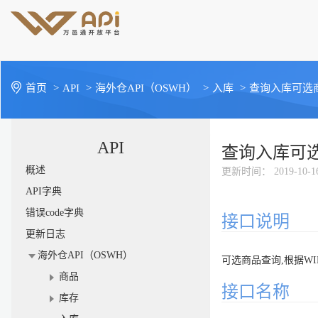
首页
>
API
>
海外仓API（OSWH）
>
入库
>
查询入库可选
API
查询入库可
概述
更新时间
： 2019-10-1
API字典
错误code字典
接口说明
更新日志
海外仓API（OSWH）
可选商品查询,根据W
商品
接口名称
库存