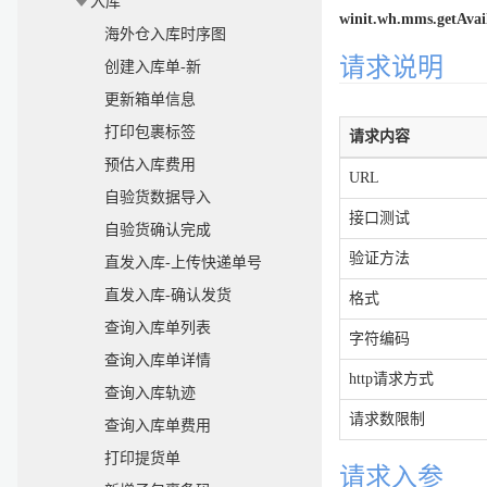
入库
winit.wh.mms.getAvai
海外仓入库时序图
请求说明
创建入库单-新
更新箱单信息
打印包裹标签
请求内容
预估入库费用
URL
自验货数据导入
接口测试
自验货确认完成
验证方法
直发入库-上传快递单号
直发入库-确认发货
格式
查询入库单列表
字符编码
查询入库单详情
http请求方式
查询入库轨迹
请求数限制
查询入库单费用
打印提货单
请求入参