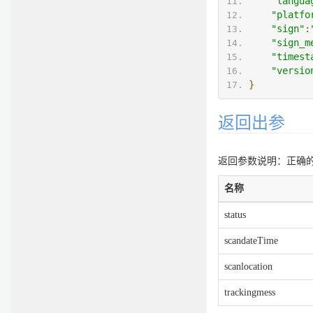
"langua
"platfo
"sign"
:
"sign_m
"timest
"versio
}
返回出参
返回参数说明：正确的返
名称
status
scandateTime
scanlocation
trackingmess