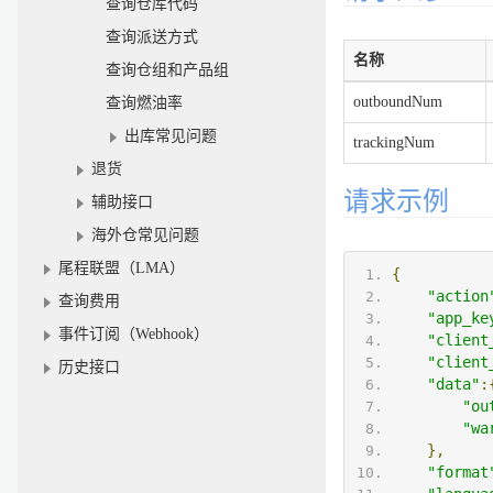
查询仓库代码
查询派送方式
名称
查询仓组和产品组
outboundNum
查询燃油率
出库常见问题
trackingNum
退货
请求示例
辅助接口
海外仓常见问题
尾程联盟（LMA）
{
"action
查询费用
"app_ke
事件订阅（Webhook）
"client
"client
历史接口
"data"
:
"ou
"wa
},
"format