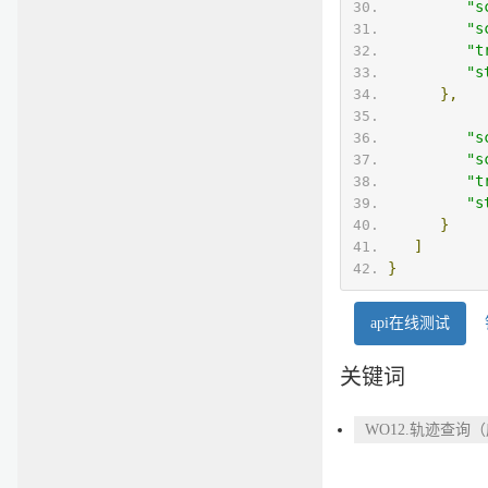
"s
"s
"t
"s
},
"s
"s
"t
"s
}
]
}
api在线测试
关键词
WO12.轨迹查询