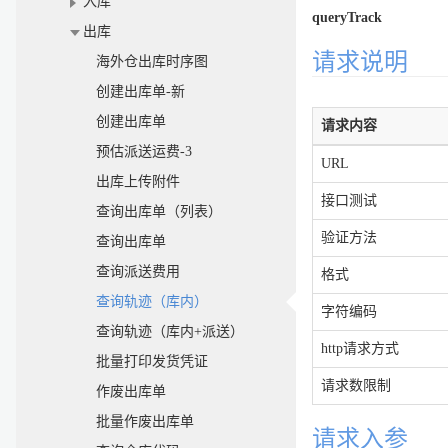
入库
queryTrack
出库
请求说明
海外仓出库时序图
创建出库单-新
创建出库单
请求内容
预估派送运费-3
URL
出库上传附件
接口测试
查询出库单（列表）
验证方法
查询出库单
查询派送费用
格式
查询轨迹（库内）
字符编码
查询轨迹（库内+派送）
http请求方式
批量打印发货凭证
请求数限制
作废出库单
批量作废出库单
请求入参