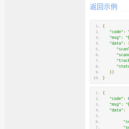
返回示例
{
"code"
:
"msg"
:
"
"data"
:
"scan
"scan
"trac
"stat
}]
}
{
"code"
:
"msg"
:
"
"data"
:
"s
"s