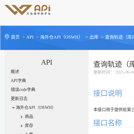
首页
>
API
>
海外仓API（OSWH）
>
出库
>
查询轨迹（库
API
查询轨迹（
概述
更新时间
： 2025-06-0
API字典
错误code字典
接口说明
更新日志
海外仓API（OSWH）
本接口用于提供给第三
商品
接口名称
库存