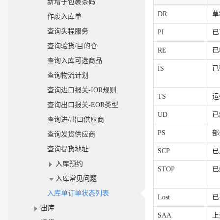
新增子包裹条码
DR
草
作废入库单
查询头程服务
PI
已
查询验货/目的仓
RE
已
查询入库可选商品
IS
已
查询物流计划
查询进口报关-IOR规则
TS
运
查询出口报关-EOR类型
UD
已
查询进/出口供应商
PS
部
查询发货供应商
查询提货地址
SCP
已
入库预约
STOP
已
入库常见问题
入库单订单状态列表
Lost
已
出库
SAA
上