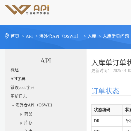
首页
>
API
>
海外仓API（OSWH）
>
入库
>
入库常见问题
API
入库单订单
概述
更新时间
： 2025-01-0
API字典
错误code字典
订单状态
更新日志
海外仓API（OSWH）
状态编码
状
商品
DR
草
库存