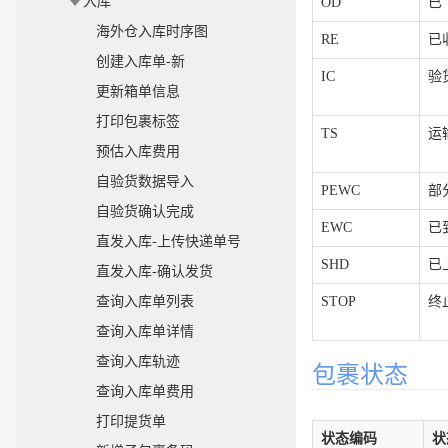
入库
OD
已
海外仓入库时序图
RE
已
创建入库单-新
IC
验
更新箱单信息
打印包裹标签
TS
运
预估入库费用
自验货数据导入
PEWC
部
自验货确认完成
EWC
已
直发入库-上传快递单号
SHD
已
直发入库-确认发货
查询入库单列表
STOP
终
查询入库单详情
查询入库轨迹
包裹状态
查询入库单费用
打印提货单
状态编码
状