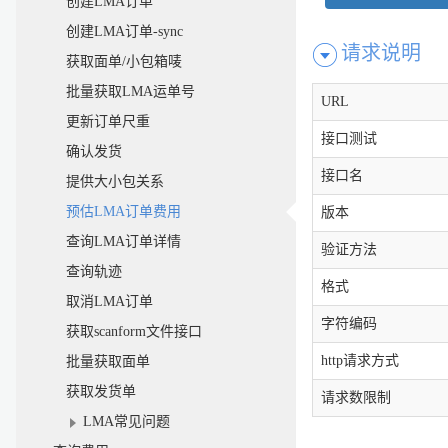
创建LMA订单
创建LMA订单-sync
请求说明
获取面单/小包箱唛
批量获取LMA运单号
URL
更新订单尺重
接口测试
确认发货
接口名
提供大小包关系
预估LMA订单费用
版本
查询LMA订单详情
验证方法
查询轨迹
格式
取消LMA订单
字符编码
获取scanform文件接口
http请求方式
批量获取面单
获取发货单
请求数限制
LMA常见问题