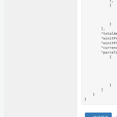
            },

            {

                
                
              
            }

        ],

        "totalAm
        "winitP
        "winitPr
        "currenc
        "parcelL
            {

                
                
                
                
                
            }

        ]

    }
