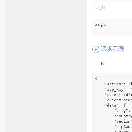
height
weight
请求示例
Json
{

    "action": "
    "app_key": "
    "client_id"
    "client_sig
    "data": {

        "city": 
        "country
        "region"
        "zipCode
        "parcelL