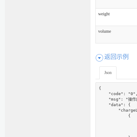
weight
volume
返回示例
Json
{

    "code": "0",
    "msg": "操作
    "data": {

        "chargeL
            {

                
                
              