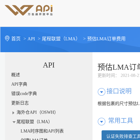
首页
>
API
>
尾程联盟（LMA）
>
预估LMA订单费用
API
预估LMA订
概述
更新时间
： 2021-08-2
API字典
接口说明
错误code字典
更新日志
根据包裹的尺寸预估L
海外仓API（OSWH）
常用工具
尾程联盟（LMA）
LMA时序图和API列表
认证失败排查工