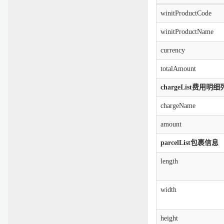
winitProductCode
winitProductName
currency
totalAmount
chargeList费用明
chargeName
amount
parcelList包裹信息
length
width
height