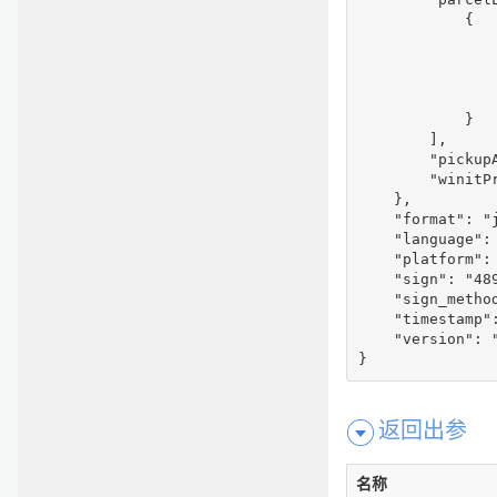
            {

                
                
                
                
            }

        ],

        "pickupA
        "winitPr
    },

    "format": "j
    "language": 
    "platform": 
    "sign": "48
    "sign_method
    "timestamp":
    "version": "
返回出参
名称