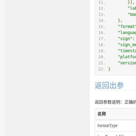
}],
"la
"ma
},
"format
"langua
"sign"
:
"sign_m
"timest
"platfo
"versio
}
返回出参
返回参数说明：正确的返
名称
formatType