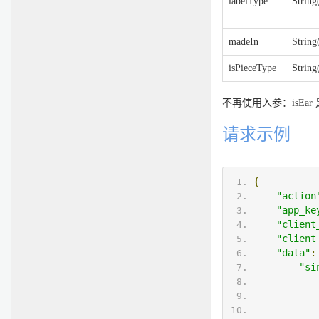
labelType
String
madeIn
String
isPieceType
String
不再使用入参：isEa
请求示例
{
"action
"app_ke
"client
"client
"data"
:
"si