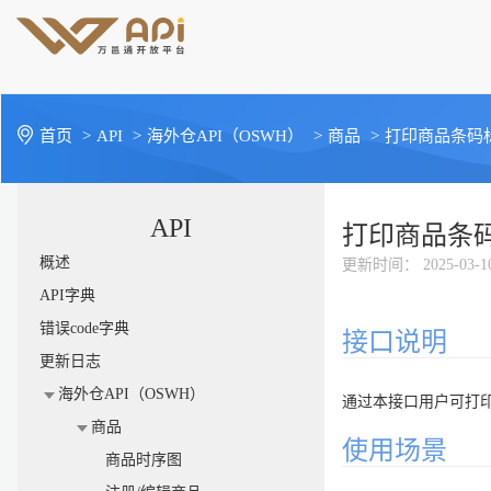
首页
>
API
>
海外仓API（OSWH）
>
商品
>
打印商品条码
API
打印商品条
概述
更新时间
： 2025-03-1
API字典
错误code字典
接口说明
更新日志
海外仓API（OSWH）
通过本接口用户可打印
商品
使用场景
商品时序图