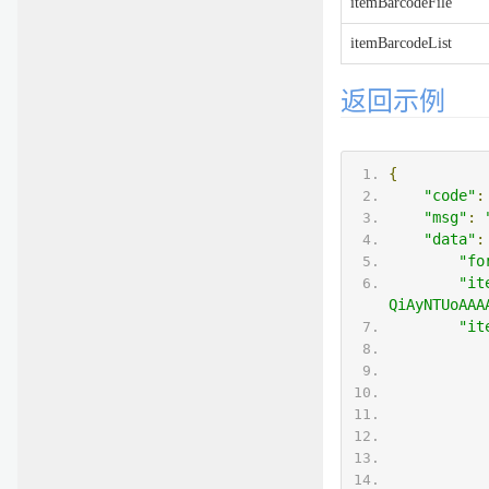
itemBarcodeFile
itemBarcodeList
返回示例
{
"code"
:
"msg"
:
"data"
:
"fo
"it
QiAyNTUoAAA
"it