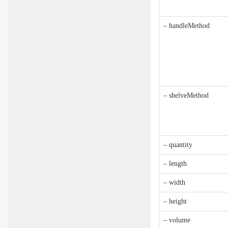
– handleMethod
– shelveMethod
– quantity
– length
– width
– height
– volume