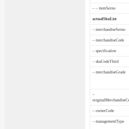
– – itemSerno
actualSkuList
– merchandiseSerno
– merchandiseCode
– specification
– skuCodeThird
– merchandiseGrade
–
originalMerchandiseC
– ownerCode
– managementType