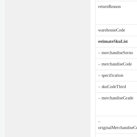
returnReason
warehouseCode
estimateSkuList
– merchandiseSerno
– merchandiseCode
– specification
– skuCodeThird
– merchandiseGrade
–
originalMerchandiseC