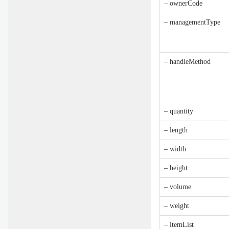
– ownerCode
– managementType
– handleMethod
– quantity
– length
– width
– height
– volume
– weight
– itemList