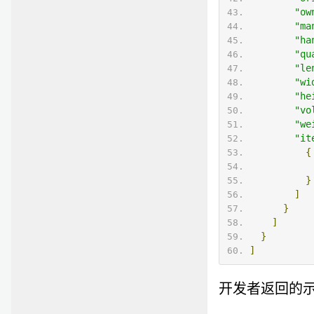
"ow
"ma
"ha
"qu
"le
"wi
"he
"vo
"we
"it
{
}
]
}
]
}
]
开发者返回的