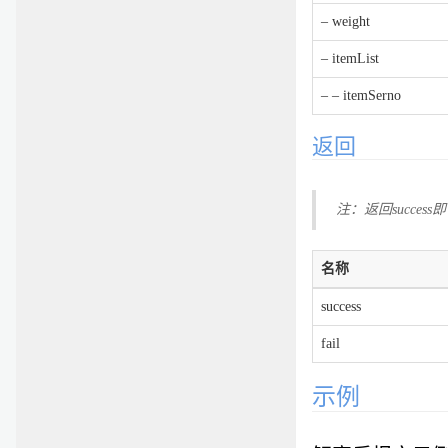
– weight
– itemList
– – itemSerno
返回
注：返回succe
名称
success
fail
示例