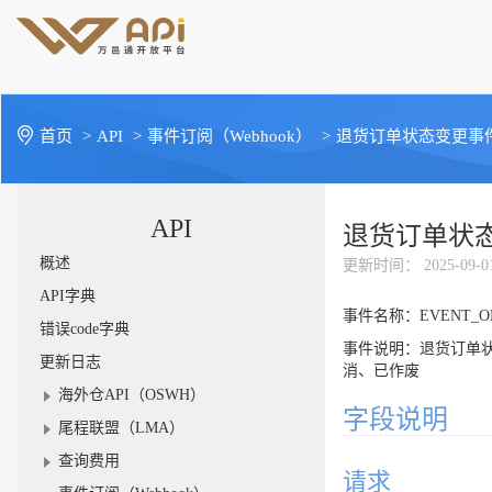
首页
>
API
>
事件订阅（Webhook）
>
退货订单状态变更事
API
退货订单状
概述
更新时间
： 2025-09-0
API字典
事件名称：EVENT_OM
错误code字典
事件说明：退货订单
更新日志
消、已作废
海外仓API（OSWH）
字段说明
尾程联盟（LMA）
查询费用
请求