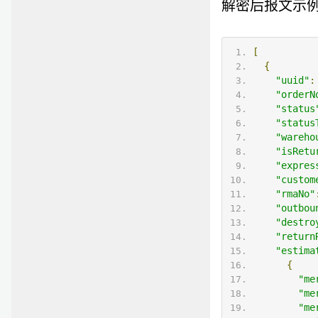
解密后报文示
[
{
"uuid"
:
"orderN
"status
"status
"wareho
"isRetu
"expres
"custom
"rmaNo"
"outbou
"destro
"return
"estima
{
"me
"me
"me