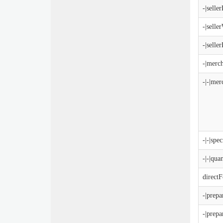
-|selle
-|selle
-|selle
-|merc
-|-|me
-|-|spec
-|-|qua
directF
-|prep
-|prep