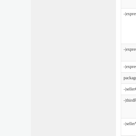
-|expr
-|expr
-|expr
packag
-|selle
-|thir
-|selle