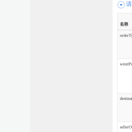
请
名称
orderT
winitP
destin
seller