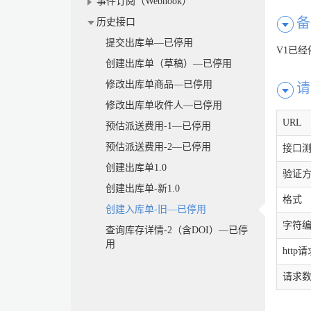
事件订阅（Webhook）
备
历史接口
提交出库单—已停用
V1已
创建出库单（草稿）—已停用
修改出库单商品—已停用
请
修改出库单收件人—已停用
URL
预估派送费用-1—已停用
预估派送费用-2—已停用
接口
创建出库单1.0
验证
创建出库单-新1.0
格式
创建入库单-旧—已停用
字符
查询库存详情-2（含DOI）—已停
用
http
请求