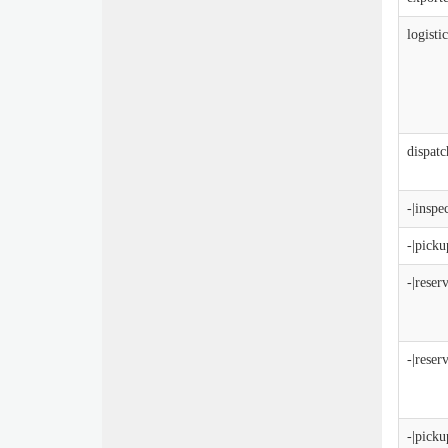
logist
dispatc
-|inspe
-|pick
-|rese
-|rese
-|pick