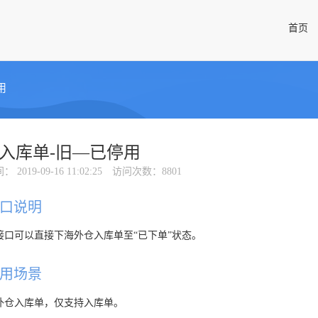
首页
用
入库单-旧—已停用
间
： 2019-09-16 11:02:25
访问次数
：8801
口说明
接口可以直接下海外仓入库单至“已下单”状态。
用场景
外仓入库单，仅支持入库单。