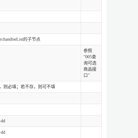
andiseList的子节点
参照
“005查
询可选
商品接
口”
在，则必填；若不存，则可不填
dd
dd