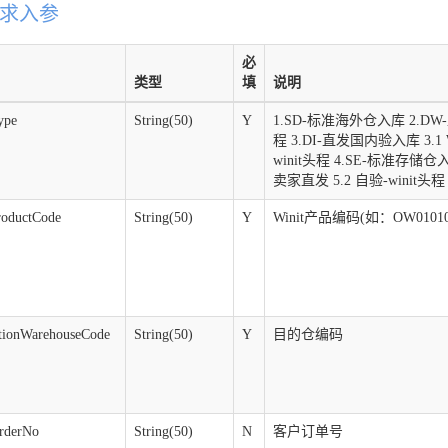
求入参
必
类型
填
说明
ype
String(50)
Y
1.SD-标准海外仓入库 2.DW-
程 3.DI-直发国内验入库 3.1 
winit头程 4.SE-标准存储仓
卖家直发 5.2 自验-winit头程
roductCode
String(50)
Y
Winit产品编码(如：OW0101
ationWarehouseCode
String(50)
Y
目的仓编码
OrderNo
String(50)
N
客户订单号