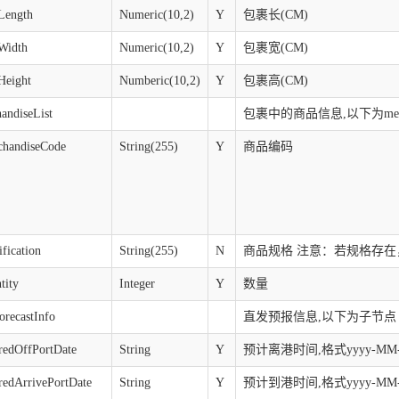
rLength
Numeric(10,2)
Y
包裹长(CM)
rWidth
Numeric(10,2)
Y
包裹宽(CM)
rHeight
Numberic(10,2)
Y
包裹高(CM)
handiseList
包裹中的商品信息,以下为merch
rchandiseCode
String(255)
Y
商品编码
ification
String(255)
N
商品规格 注意：若规格存
ntity
Integer
Y
数量
orecastInfo
直发预报信息,以下为子节点
aredOffPortDate
String
Y
预计离港时间,格式yyyy-MM-
aredArrivePortDate
String
Y
预计到港时间,格式yyyy-MM-