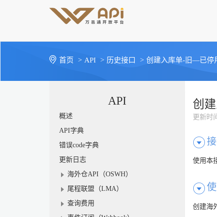
首页
>
API
>
历史接口
>
创建入库单-旧—已停
API
创建
概述
更新时
API字典
接
错误code字典
更新日志
使用本
海外仓API（OSWH）
使
尾程联盟（LMA）
查询费用
创建海