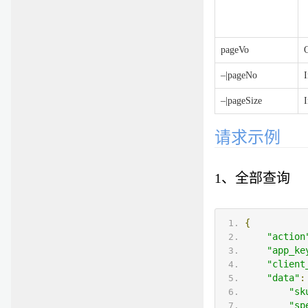
pageVo
–|pageNo
I
–|pageSize
I
请求示例
1、全部查询
{
"action
"app_ke
"client
"data"
:
"sk
"sp