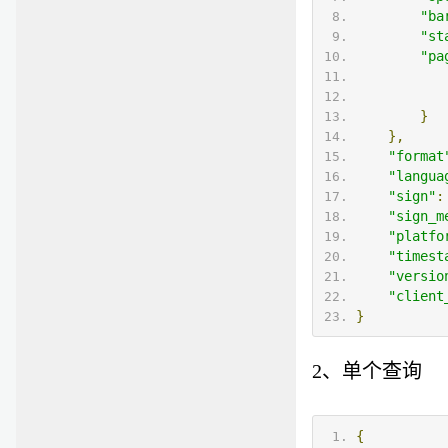
"ba
"st
"pa
}
},
"format
"langua
"sign"
:
"sign_m
"platfo
"timest
"versio
"client
}
2、单个查询
{