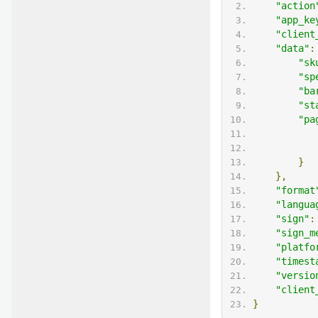
"action
"app_ke
"client
"data"
:
"sk
"sp
"ba
"st
"pa
}
},
"format
"langua
"sign"
:
"sign_m
"platfo
"timest
"versio
"client
}