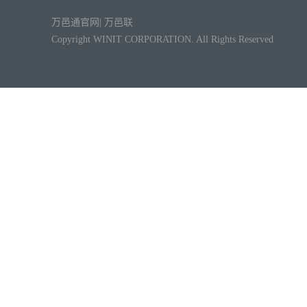
万邑通官网
|
万邑联
Copyright WINIT CORPORATION. All Rights Reserved