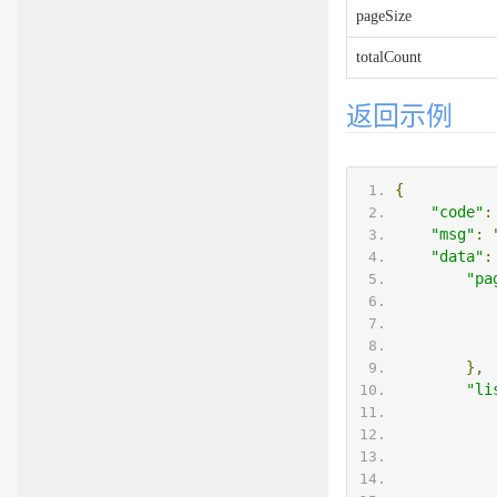
pageSize
totalCount
返回示例
{
"code"
:
"msg"
:
"data"
:
"pa
},
"li