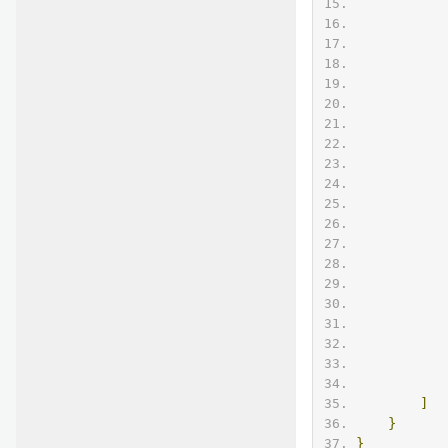
]
}
}