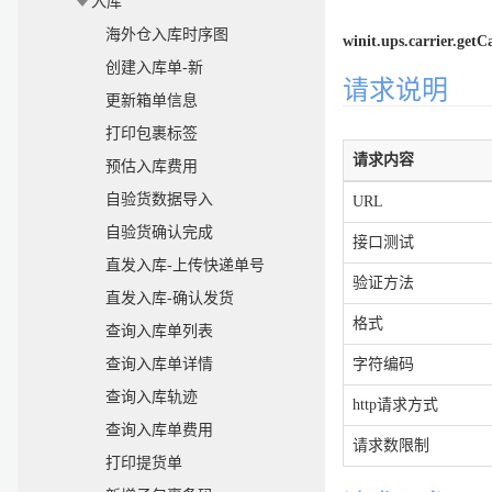
入库
海外仓入库时序图
winit.ups.carrier.getC
创建入库单-新
请求说明
更新箱单信息
打印包裹标签
请求内容
预估入库费用
自验货数据导入
URL
自验货确认完成
接口测试
直发入库-上传快递单号
验证方法
直发入库-确认发货
格式
查询入库单列表
查询入库单详情
字符编码
查询入库轨迹
http请求方式
查询入库单费用
请求数限制
打印提货单