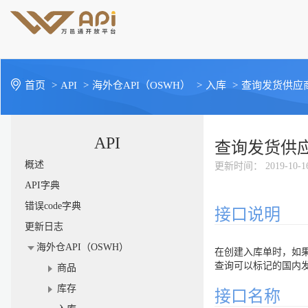
首页
>
API
>
海外仓API（OSWH）
>
入库
>
查询发货供应
API
查询发货供
概述
更新时间
： 2019-10-1
API字典
错误code字典
接口说明
更新日志
海外仓API（OSWH）
在创建入库单时，如
查询可以标记的国内
商品
库存
接口名称