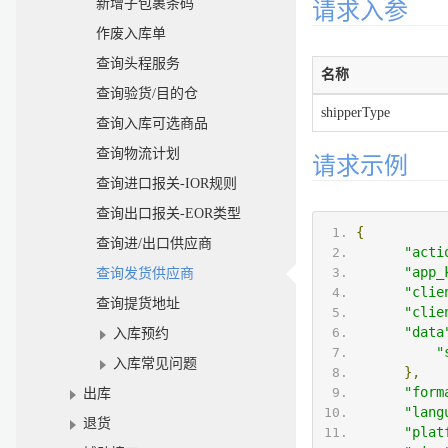
新增子包裹条码
请求入参
作废入库单
查询头程服务
名称
查询验货/目的仓
shipperType
查询入库可选商品
查询物流计划
请求示例
查询进口报关-IOR规则
查询出口报关-EOR类型
{
查询进/出口供应商
"acti
"app_
查询发货供应商
"clie
查询提货地址
"clie
"data
入库预约
"
入库常见问题
},
"form
出库
"lang
退货
"plat