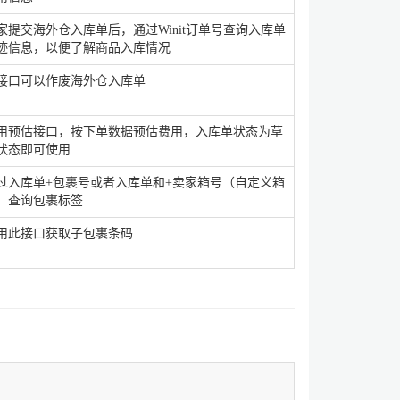
家提交海外仓入库单后，通过Winit订单号查询入库单
迹信息，以便了解商品入库情况
接口可以作废海外仓入库单
用预估接口，按下单数据预估费用，入库单状态为草
状态即可使用
过入库单+包裹号或者入库单和+卖家箱号（自定义箱
）查询包裹标签
用此接口获取子包裹条码