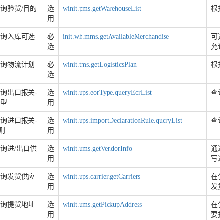
询验货/目的
选
winit.pms.getWarehouseList
根
用
查询入库可选
必
init.wh.mms.getAvailableMerchandise
可
选
允
查询物流计划
必
winit.tms.getLogisticsPlan
根
选
询出口报关-
选
winit.ups.eorType.queryEorList
查
类型
用
询进口报关-
选
winit.ups.importDeclarationRule.queryList
查
规则
用
询进/出口供
选
winit.ums.getVendorInfo
通
用
写
查询发货供应
选
winit.ups.carrier.getCarriers
在
用
发
查询提货地址
选
winit.ums.getPickupAddress
在
用
要