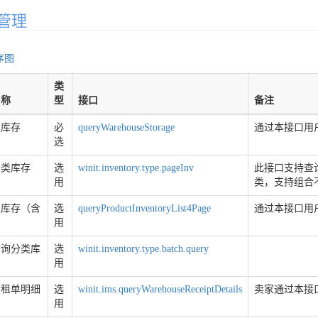
管理
序图
类
名称
型
接口
备注
总库存
必
queryWarehouseStorage
通过本接口用
选
分类库存
选
winit.inventory.type.pageInv
此接口支持查
用
类，支持组合
总库存（含
选
queryProductInventoryList4Page
通过本接口用
用
查询分类库
选
winit.inventory.type.batch.query
用
仓租单明细
选
winit.ims.queryWarehouseReceiptDetails
卖家通过本接
用