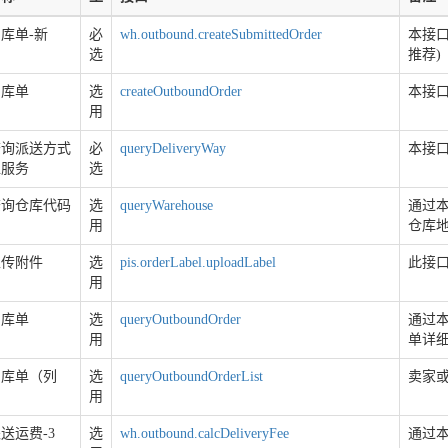
库单-新
必
wh.outbound.createSubmittedOrder
本接口
选
推荐)
出库单
选
createOutboundOrder
本接口
用
查询派送方式
必
queryDeliveryWay
本接
值服务
选
查询仓库代码
选
queryWarehouse
通过
用
仓库
上传附件
选
pis.orderLabel.uploadLabel
此接
用
出库单
选
queryOutboundOrder
通过
用
单详
出库单（列
选
queryOutboundOrderList
卖家
用
送运费-3
选
wh.outbound.calcDeliveryFee
通过