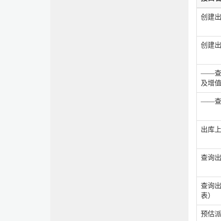
创建出
创建
——
及增
——
出库
查询
查询
表）
预估派