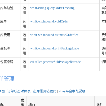
入库单轨迹
选
wh.tracking.queryOrderTracking
卖
用
轨
入库单
选
winit.wh.inbound.voidOrder
本
用
入库费用
选
winit.wh.inbound.estimateOrderFee
费
用
稿
包裹标签
选
winit.wh.inbound.printPackageLabe
通
用
号
子包裹条码
选
csi.seller.generateSubPackageBarcode
调
用
单管理
序图
|
订单状态对照表
|
出库常见错误码
|
eBay平台字段说明
类
名称
型
接口
备注