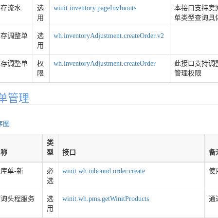
库存流水
选
winit.inventory.pageInvInouts
本接口支持卖家
用
单类型查询具
库存调整单
选
wh.inventoryAdjustment.createOrder.v2
用
库存调整单
权
wh.inventoryAdjustment.createOrder
此接口支持调
限
管理权限
单管理
序图
类
名称
型
接口
备
库单-新
必
winit.wh.inbound.order.create
使
选
查询头程服务
选
winit.wh.pms.getWinitProducts
通
用