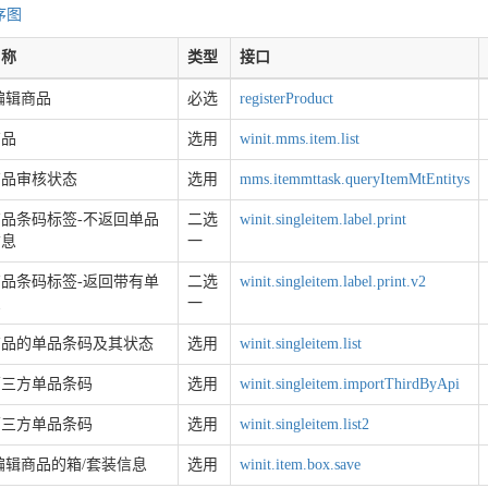
序图
名称
类型
接口
编辑商品
必选
registerProduct
商品
选用
winit.mms.item.list
商品审核状态
选用
mms.itemmttask.queryItemMtEntitys
品条码标签-不返回单品
二选
winit.singleitem.label.print
信息
一
品条码标签-返回带有单
二选
winit.singleitem.label.print.v2
息
一
商品的单品条码及其状态
选用
winit.singleitem.list
第三方单品条码
选用
winit.singleitem.importThirdByApi
第三方单品条码
选用
winit.singleitem.list2
编辑商品的箱/套装信息
选用
winit.item.box.save