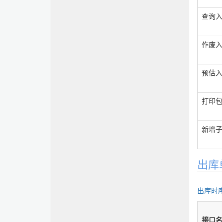
查询
作废
预估
打印
新增
出库
出库时
接口