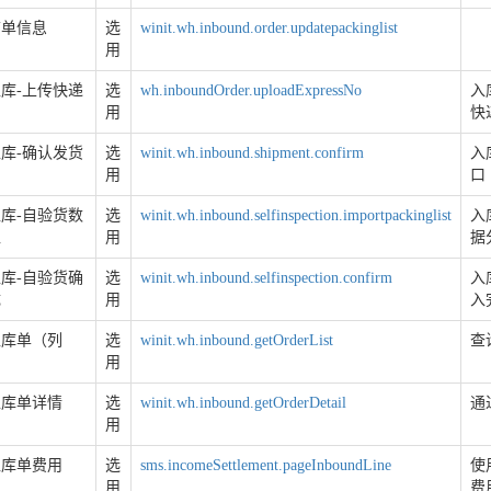
箱单信息
选
winit.wh.inbound.order.updatepackinglist
用
库-上传快递
选
wh.inboundOrder.uploadExpressNo
入
用
快
库-确认发货
选
winit.wh.inbound.shipment.confirm
入
用
口
库-自验货数
选
winit.wh.inbound.selfinspection.importpackinglist
入
入
用
据
库-自验货确
选
winit.wh.inbound.selfinspection.confirm
入
成
用
入
入库单（列
选
winit.wh.inbound.getOrderList
查
用
入库单详情
选
winit.wh.inbound.getOrderDetail
通
用
入库单费用
选
sms.incomeSettlement.pageInboundLine
使
用
费