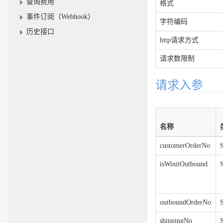
查询费用
格式
事件订阅（Webhook）
字符编码
历史接口
http请求方式
请求数限制
请求入参
名称
customerOrderNo
S
isWinitOutbound
S
outboundOrderNo
S
shippingNo
S