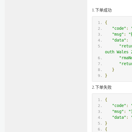
1.下单成功
{
"code"
:
"msg"
:
"
"data"
:
"retu
outh Wales 
"rmaN
"retu
}
}
2.下单失败
{
"code"
:
"msg"
:
"
"data"
:
}
{