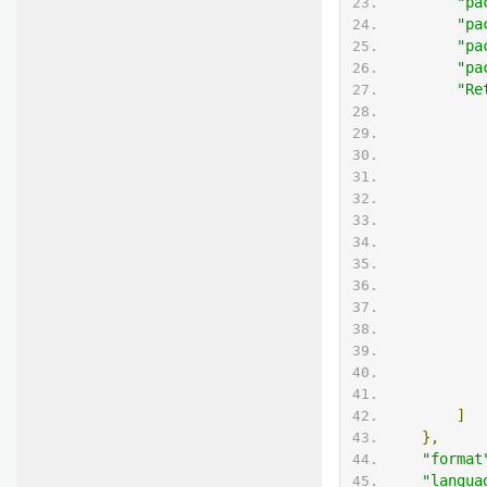
"pa
"pa
"pa
"pa
"Re
]
},
"format
"langua