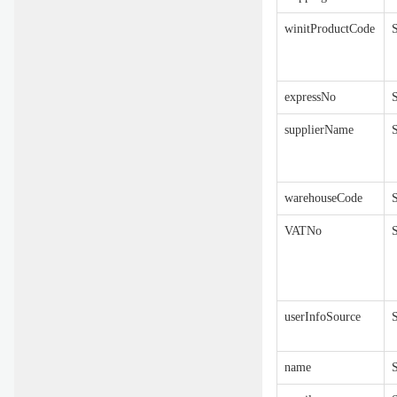
winitProductCode
S
expressNo
S
supplierName
S
warehouseCode
S
VATNo
S
userInfoSource
S
name
S