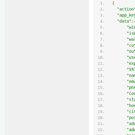
{
"action
"app_ke
"data"
:
"wi
"is
"wa
"cu
"ou
"us
"ex
"VA
"na
"em
"ph
"co
"st
"ho
"ci
"po
"ad
"ad