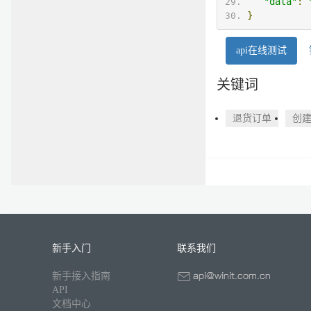
"data"
:
}
api在线测试
关键词
退货订单
创
新手入门
联系我们
新手接入指南
API
文档中心