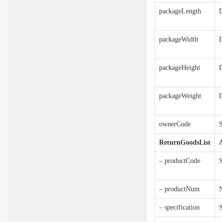
packageLength
packageWidth
packageHeight
packageWeight
ownerCode
S
ReturnGoodsList
– productCode
S
– productNum
– specification
S