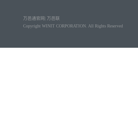
万邑通官网
|
万邑联
Copyright WINIT CORPORATION. All Rights Reserved