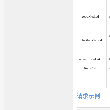
– goodMethod
S
–
S
defectiveMethod
– itemCodeList
– – itemCode
S
请求示例