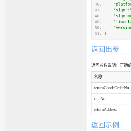
"platfo
"sign"
:
"sign_m
"timest
"versio
}
返回出参
返回参数说明：正确的返
名称
returnGoodsOrderNo
rmaNo
returnAddress
返回示例