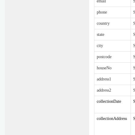
email
S
phone
S
country
S
state
S
city
S
postcode
S
houseNo
S
address1
S
address2
S
collectionDate
S
collectionAddress
S