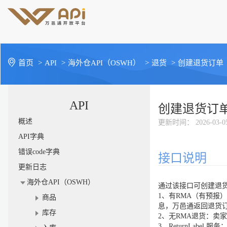
首页
>
API
>
海外仓API（OSWH）
>
退货
>
创建退货订单
API
创建退货订
概述
更新时间
： 2026-03-0
API字典
错误code字典
接口说明
更新日志
海外仓API（OSWH）
通过该接口可创建退
1、有RMA（有预报
商品
息，万邑通返回退货
库存
2、无RMA退货：卖
3、ReturnLabel 服务